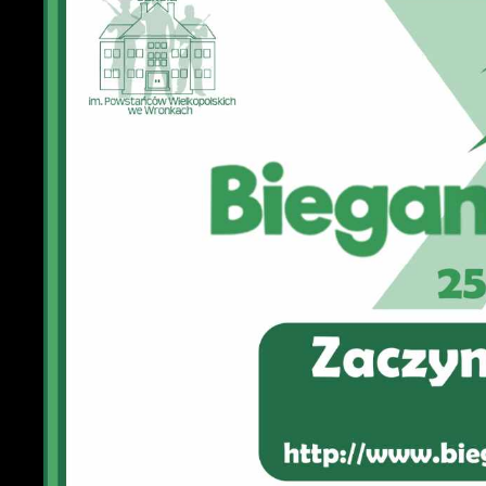
U
S
c
m
N
N
f
k