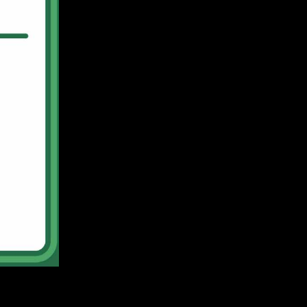
z
j
mi
ą