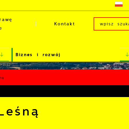
rawę
Kontakt
e
Biznes i rozwój
ną
Leśną