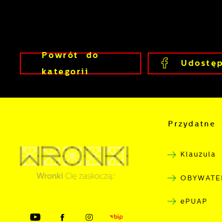
Powrót
do
Udostęp
kategorii
Przydatne 
Klauzula
OBYWATE
ePUAP