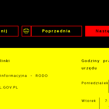
nij
Poprzednia
Nast
linki
Godziny pr
urzędu
 informacyjna - RODO
Poniedziałek
L.GOV.PL
Wtorek
7