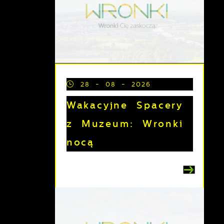
28 - 08 - 2026
Wakacyjne Spacery
z Muzeum: Wronki
nocą