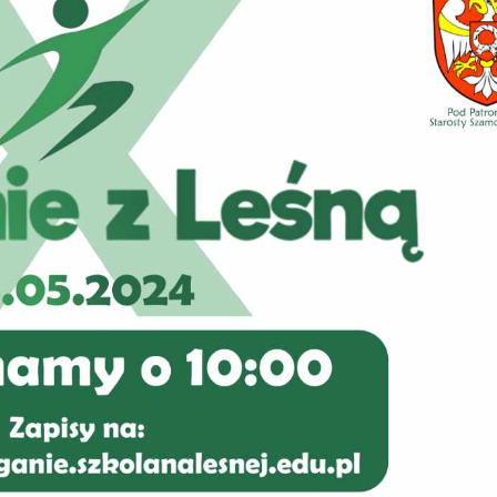
stawienia
zanujemy Twoją prywatność. Możesz zmienić ustawienia
ookies lub zaakceptować je wszystkie. W dowolnym
omencie możesz dokonać zmiany swoich ustawień.
iezbędne
iezbędne pliki cookies służą do prawidłowego
unkcjonowania strony internetowej i umożliwiają Ci
omfortowe korzystanie z oferowanych przez nas usług.