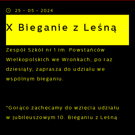
korzystanie z oferowanych przez nas usług.
25 - 05 - 2024
Pliki cookies odpowiadają na podejmowane
Więcej
X Bieganie z Leśną
przez Ciebie działania w celu m.in.
dostosowania Twoich ustawień preferencji
Funkcjonalne i personalizacyjne
prywatności, logowania czy wypełniania
Zespół Szkół nr 1 im. Powstańców
formularzy. Dzięki plikom cookies strona, z
Tego typu pliki cookies umożliwiają stronie
której korzystasz, może działać bez zakłóceń.
Wielkopolskich we Wronkach, po raz
internetowej zapamiętanie wprowadzonych
dziesiąty, zaprasza do udziału we
przez Ciebie ustawień oraz personalizację
określonych funkcjonalności czy
wspólnym bieganiu.
prezentowanych treści.
Dzięki tym plikom cookies możemy zapewnić
Więcej
"Gorąco zachęcamy do wzięcia udziału
Ci większy komfort korzystania z
w jubileuszowym 10. Bieganiu z Leśną
funkcjonalności naszej strony poprzez
Analityczne
dopasowanie jej do Twoich indywidualnych