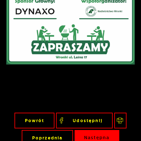
Powrót
Udostępnij
Poprzednia
Następna