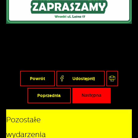
Powrót
Udostępnij
Poprzednia
Następna
Pozostałe
wydarzenia