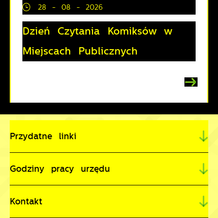
28 - 08 - 2026
Dzień Czytania Komiksów w
Miejscach Publicznych
Przydatne linki
Godziny pracy urzędu
Kontakt