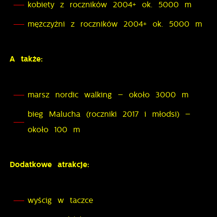
dostawców usług. Firmy te działają w charakterze
kobiety z roczników 2004+ ok. 5000 m
pośredników prezentujących nasze treści w postaci
mężczyźni z roczników 2004+ ok. 5000 m
wiadomości, ofert, komunikatów mediów
społecznościowych.
A także:
marsz nordic walking – około 3000 m
bieg Malucha (roczniki 2017 i młodsi) –
około 100 m
Dodatkowe atrakcje:
wyścig w taczce