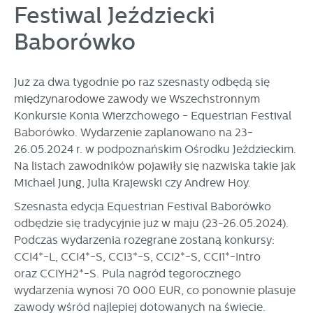
Festiwal Jeździecki
personalizację określonych funkcjonalności czy
prezentowanych treści.
Baborówko
Dzięki tym plikom cookies możemy zapewnić Ci większy
Więcej
komfort korzystania z funkcjonalności naszej strony poprzez
dopasowanie jej do Twoich indywidualnych preferencji.
Już za dwa tygodnie po raz szesnasty odbędą się
Wyrażenie zgody na funkcjonalne i personalizacyjne pliki
Analityczne
cookies gwarantuje dostępność większej ilości funkcji na
międzynarodowe zawody we Wszechstronnym
Analityczne pliki cookies pomagają nam rozwijać się i
stronie.
Konkursie Konia Wierzchowego - Equestrian Festival
dostosowywać do Twoich potrzeb.
Baborówko. Wydarzenie zaplanowano na 23-
Cookies analityczne pozwalają na uzyskanie informacji w
26.05.2024 r. w podpoznańskim Ośrodku Jeździeckim.
Więcej
zakresie wykorzystywania witryny internetowej, miejsca oraz
Na listach zawodników pojawiły się nazwiska takie jak
częstotliwości, z jaką odwiedzane są nasze serwisy www.
Michael Jung, Julia Krajewski czy Andrew Hoy.
Dane pozwalają nam na ocenę naszych serwisów
Reklamowe
internetowych pod względem ich popularności wśród
Szesnasta edycja Equestrian Festival Baborówko
Dzięki reklamowym plikom cookies prezentujemy Ci
użytkowników. Zgromadzone informacje są przetwarzane w
odbędzie się tradycyjnie już w maju (23-26.05.2024).
najciekawsze informacje i aktualności na stronach naszych
formie zanonimizowanej. Wyrażenie zgody na analityczne
Podczas wydarzenia rozegrane zostaną konkursy:
partnerów.
pliki cookies gwarantuje dostępność wszystkich
CCI4*-L, CCI4*-S, CCI3*-S, CCI2*-S, CCI1*-Intro
funkcjonalności.
Promocyjne pliki cookies służą do prezentowania Ci naszych
Więcej
oraz CCIYH2*-S. Pula nagród tegorocznego
komunikatów na podstawie analizy Twoich upodobań oraz
wydarzenia wynosi 70 000 EUR, co ponownie plasuje
Twoich zwyczajów dotyczących przeglądanej witryny
internetowej. Treści promocyjne mogą pojawić się na
zawody wśród najlepiej dotowanych na świecie.