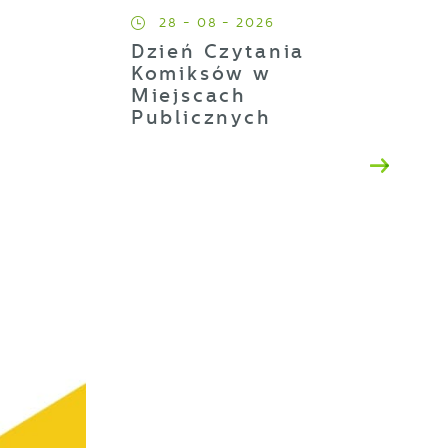
28 - 08 - 2026
Dzień Czytania
Komiksów w
Miejscach
Publicznych
a
ji
h
t
es