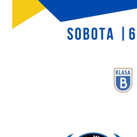
U
S
c