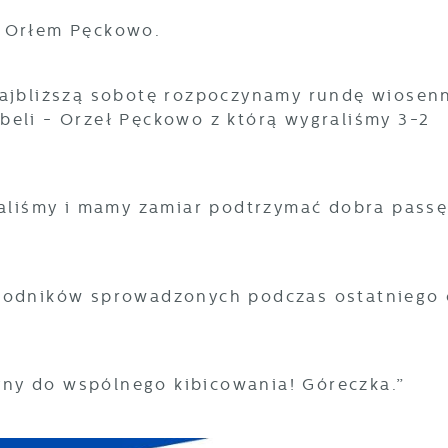
z Orłem Pęckowo.
najbliższą sobotę rozpoczynamy rundę wiosen
beli - Orzeł Pęckowo z którą wygraliśmy 3-2
raliśmy i mamy zamiar podtrzymać dobra pass
awodników sprowadzonych podczas ostatniego 
ny do wspólnego kibicowania! Góreczka.”