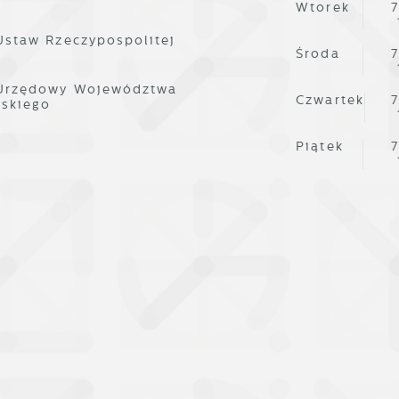
Wtorek
7
Ustaw Rzeczypospolitej
Środa
7
 Urzędowy Województwa
Czwartek
7
lskiego
Piątek
7