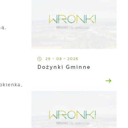
ną,
29 - 08 - 2026
ę
Dożynki Gminne
okienka,