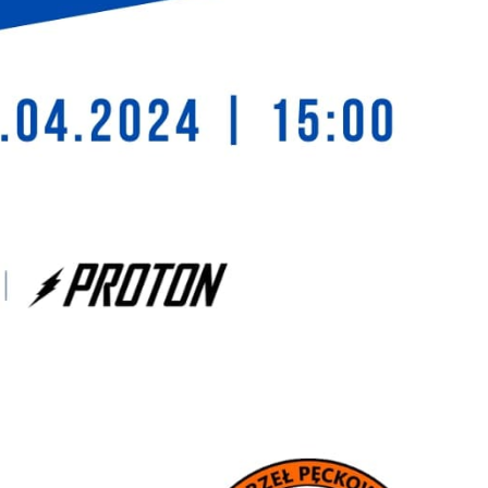
stawienia
zanujemy Twoją prywatność. Możesz zmienić ustawienia
ookies lub zaakceptować je wszystkie. W dowolnym momencie