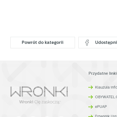
s
w
pr
R
co
Dz
ak
Pr
W
p
Powrót
do kategorii
Udostępni
pr
p
us
p
Przydatne linki
Klauzula in
OBYWATEL.
ePUAP
Dziennik Ust