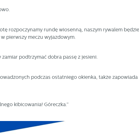
owo.
obotę rozpoczynamy rundę wiosenną, naszym rywalem będzie
-2 w pierwszy meczu wyjazdowym.
y zamiar podtrzymać dobra passę z jesieni.
rowadzonych podczas ostatniego okienka, także zapowiada 
nego kibicowania! Góreczka.”