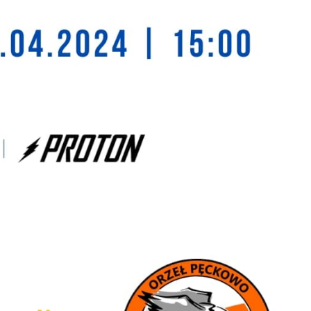
stawienia
zanujemy Twoją prywatność. Możesz zmienić ustawienia cookies lub zaakceptow
e wszystkie. W dowolnym momencie możesz dokonać zmiany swoich ustawień.