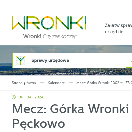
Przejdź do menu.
Przejdź do wyszukiwarki.
Przejdź do treści.
Przejdź do ustawień wielkości czcionki.
Włącz wersję kontrastową strony.
Załatw spra
urzędzie
Sprawy urzędowe
Strona główna
Kalendarz
Mecz: Górka Wronki 2002 – LZS 
06 - 04 - 2024
Mecz: Górka Wronki
Pęckowo