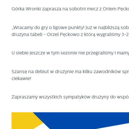
Górka Wronki zaprasza na sobotni mecz z Orłem Pęck
„Wracamy do gry o ligowe punkty! Już w najbliższą s
drużyna tabeli - Orzeł Pęckowo z którą wygraliśmy 3
U siebie jeszcze w tym sezonie nie przegraliśmy i mam
Szansę na debiut w drużynie ma kilku zawodników sp
ciekawie!
Zapraszamy wszystkich sympatyków drużyny do wspól