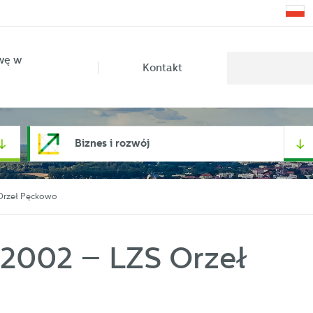
wę w
Kontakt
Biznes i rozwój
Orzeł Pęckowo
 2002 – LZS Orzeł