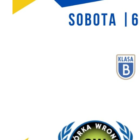
U
S
j