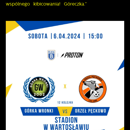
wspólnego kibicowania! Góreczka.”
pośredników prezentujących nasze treści w postaci
wiadomości, ofert, komunikatów mediów
społecznościowych.