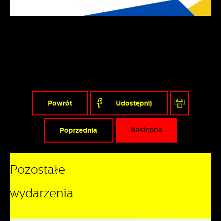
Powrót
Udostępnij
Poprzednia
Następna
Pozostałe
wydarzenia