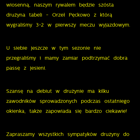
wiosenną, naszym rywalem będzie szósta
stronie.
drużyna tabeli - Orzeł Pęckowo z którą
Cookies analityczne pozwalają na uzyskanie informacji
Więcej
wygraliśmy 3-2 w pierwszy meczu wyjazdowym.
w zakresie wykorzystywania witryny internetowej,
miejsca oraz częstotliwości, z jaką odwiedzane są
Reklamowe
nasze serwisy www. Dane pozwalają nam na ocenę
U siebie jeszcze w tym sezonie nie
naszych serwisów internetowych pod względem ich
Dzięki reklamowym plikom cookies prezentujemy Ci
przegraliśmy i mamy zamiar podtrzymać dobra
popularności wśród użytkowników. Zgromadzone
najciekawsze informacje i aktualności na stronach
passę z jesieni.
informacje są przetwarzane w formie
naszych partnerów.
zanonimizowanej. Wyrażenie zgody na analityczne
pliki cookies gwarantuje dostępność wszystkich
Promocyjne pliki cookies służą do prezentowania Ci
Szansę na debiut w drużynie ma kilku
Więcej
funkcjonalności.
naszych komunikatów na podstawie analizy Twoich
zawodników sprowadzonych podczas ostatniego
upodobań oraz Twoich zwyczajów dotyczących
okienka, także zapowiada się bardzo ciekawie!
przeglądanej witryny internetowej. Treści promocyjne
mogą pojawić się na stronach podmiotów trzecich
lub firm będących naszymi partnerami oraz innych
Zapraszamy wszystkich sympatyków drużyny do
dostawców usług. Firmy te działają w charakterze