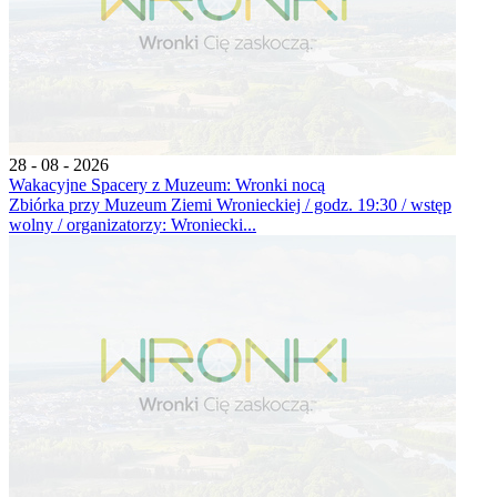
28 - 08 - 2026
Wakacyjne Spacery z Muzeum: Wronki nocą
Zbiórka przy Muzeum Ziemi Wronieckiej / godz. 19:30 / wstęp
wolny / organizatorzy: Wroniecki...