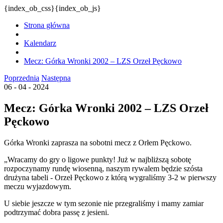
{index_ob_css}{index_ob_js}
Strona główna
Kalendarz
Mecz: Górka Wronki 2002 – LZS Orzeł Pęckowo
Poprzednia
Następna
06 - 04 - 2024
Mecz: Górka Wronki 2002 – LZS Orzeł
Pęckowo
Górka Wronki zaprasza na sobotni mecz z Orłem Pęckowo.
„Wracamy do gry o ligowe punkty! Już w najbliższą sobotę
rozpoczynamy rundę wiosenną, naszym rywalem będzie szósta
drużyna tabeli - Orzeł Pęckowo z którą wygraliśmy 3-2 w pierwszy
meczu wyjazdowym.
U siebie jeszcze w tym sezonie nie przegraliśmy i mamy zamiar
podtrzymać dobra passę z jesieni.