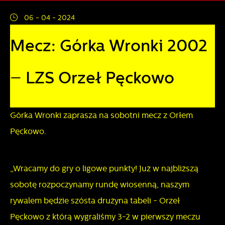
Więcej
działania w celu m.in. dostosowania Twoich ustawień
06 - 04 - 2024
preferencji prywatności, logowania czy wypełniania
Funkcjonalne i personalizacyjne
formularzy. Dzięki plikom cookies strona, z której
Mecz: Górka Wronki 2002
korzystasz, może działać bez zakłóceń.
Tego typu pliki cookies umożliwiają stronie internetowej
zapamiętanie wprowadzonych przez Ciebie ustawień oraz
– LZS Orzeł Pęckowo
personalizację określonych funkcjonalności czy
prezentowanych treści.
Górka Wronki zaprasza na sobotni mecz z Orłem
Dzięki tym plikom cookies możemy zapewnić Ci większy
Więcej
Pęckowo.
komfort korzystania z funkcjonalności naszej strony poprzez
dopasowanie jej do Twoich indywidualnych preferencji.
Analityczne
Wyrażenie zgody na funkcjonalne i personalizacyjne pliki
„Wracamy do gry o ligowe punkty! Już w najbliższą
cookies gwarantuje dostępność większej ilości funkcji na
Analityczne pliki cookies pomagają nam rozwijać się i
sobotę rozpoczynamy rundę wiosenną, naszym
stronie.
dostosowywać do Twoich potrzeb.
rywalem będzie szósta drużyna tabeli - Orzeł
Pęckowo z którą wygraliśmy 3-2 w pierwszy meczu
Cookies analityczne pozwalają na uzyskanie informacji w