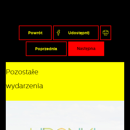
Powrót
Udostępnij
Poprzednia
Następna
Pozostałe
wydarzenia