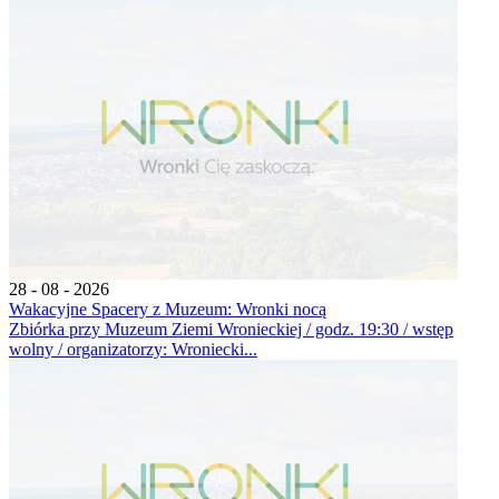
28 - 08 - 2026
Wakacyjne Spacery z Muzeum: Wronki nocą
Zbiórka przy Muzeum Ziemi Wronieckiej / godz. 19:30 / wstęp
wolny / organizatorzy: Wroniecki...