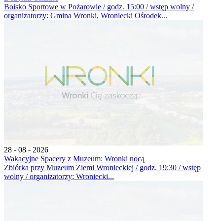
Boisko Sportowe w Pożarowie / godz. 15:00 / wstęp wolny /
organizatorzy: Gmina Wronki, Wroniecki Ośrodek...
28 - 08 - 2026
Wakacyjne Spacery z Muzeum: Wronki nocą
Zbiórka przy Muzeum Ziemi Wronieckiej / godz. 19:30 / wstęp
wolny / organizatorzy: Wroniecki...