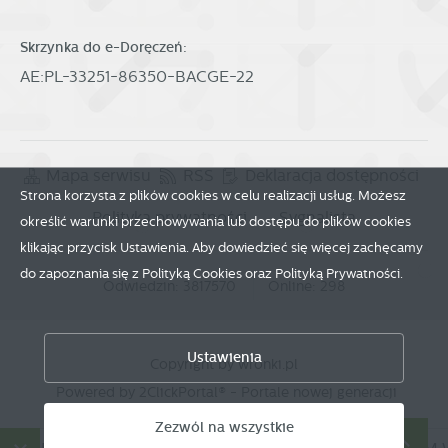
Skrzynka do e-Doręczeń:
AE:PL-33251-86350-BACGE-22
Mapa serwisu
RSS
Deklaracja dostępności
Strona korzysta z plików cookies w celu realizacji usług. Możesz
Polityka prywatności
Sygnalista
określić warunki przechowywania lub dostępu do plików cookies
klikając przycisk Ustawienia. Aby dowiedzieć się więcej zachęcamy
do zapoznania się z Polityką Cookies oraz Polityką Prywatności.
Odwiedzin: 3817570
Online: 298
Zapisz wybrane
Ustawienia
Copyright by wronki.pl
Zezwól na wszystkie
Powered by
2ClickPortal®
- Portale nowej generacji
Zezwól na wszystkie