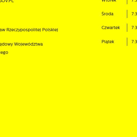
Wtorek
7:
GOV.PL
Środa
7:
Czwartek
7:
aw Rzeczypospolitej Polskiej
Piątek
7:
rzędowy Województwa
iego