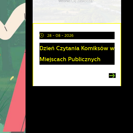
28 - 08 - 2026
Dzień Czytania Komiksów w
Miejscach Publicznych