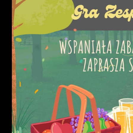
U
S
z
s
N
N
i
u