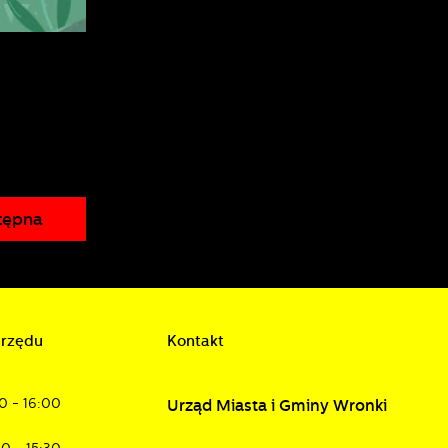
h
w
tępna
urzędu
Kontakt
0 - 16:00
Urząd Miasta i Gminy Wronki