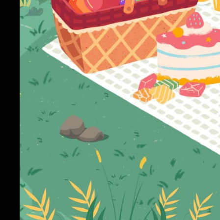
P
W
d
f
z
F
T
w
f
D
W
f
p
g
A
A
p
C
W
w
s