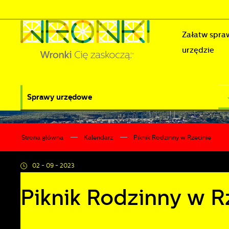
Przejdź do menu.
Przejdź do wyszukiwarki.
Przejdź do treści.
Przejdź do ustawień wielkości czcionki.
Wyłącz wersję kontrastową strony.
Załatw spra
urzędzie
Sprawy urzędowe
Strona główna
Kalendarz
Piknik Rodzinny w Rzecinie
02 - 09 - 2023
Piknik Rodzinny w R