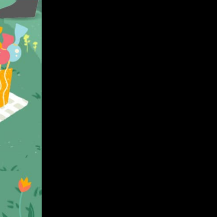
a
a
d