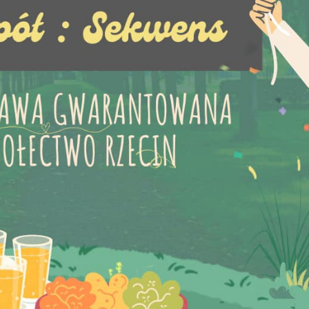
stawienia
zanujemy Twoją prywatność. Możesz zmienić ustawienia cookies lub
aakceptować je wszystkie. W dowolnym momencie możesz dokonać zmiany
woich ustawień.
iezbędne
iezbędne pliki cookies służą do prawidłowego funkcjonowania strony
nternetowej i umożliwiają Ci komfortowe korzystanie z oferowanych przez nas
sług.