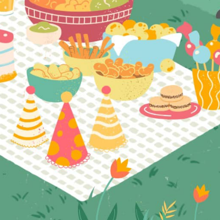
liki cookies odpowiadają na podejmowane przez Ciebie działania w celu m.in.
ięcej
ostosowania Twoich ustawień preferencji prywatności, logowania czy wypełniani
ormularzy. Dzięki plikom cookies strona, z której korzystasz, może działać bez
Zapisz wybrane
akłóceń.
unkcjonalne i personalizacyjne
ego typu pliki cookies umożliwiają stronie internetowej zapamiętanie
Zezwól na wszystkie
prowadzonych przez Ciebie ustawień oraz personalizację określonych
unkcjonalności czy prezentowanych treści.
zięki tym plikom cookies możemy zapewnić Ci większy komfort korzystania z
ięcej
unkcjonalności naszej strony poprzez dopasowanie jej do Twoich indywidualnych
referencji. Wyrażenie zgody na funkcjonalne i personalizacyjne pliki cookies
warantuje dostępność większej ilości funkcji na stronie.
nalityczne
nalityczne pliki cookies pomagają nam rozwijać się i dostosowywać do Twoich
otrzeb.
ookies analityczne pozwalają na uzyskanie informacji w zakresie wykorzystywani
ięcej
itryny internetowej, miejsca oraz częstotliwości, z jaką odwiedzane są nasze
erwisy www. Dane pozwalają nam na ocenę naszych serwisów internetowych po