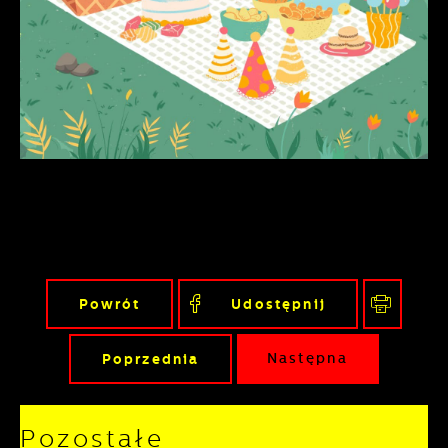
podmiotów trzecich lub firm będących
naszymi partnerami oraz innych
dostawców usług. Firmy te działają w
charakterze pośredników prezentujących
nasze treści w postaci wiadomości, ofert,
komunikatów mediów społecznościowych.
Powrót
Udostępnij
Poprzednia
Następna
Pozostałe