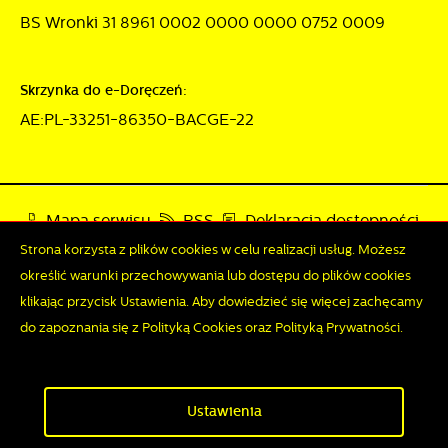
BS Wronki 31 8961 0002 0000 0000 0752 0009
Skrzynka do e-Doręczeń:
AE:PL-33251-86350-BACGE-22
Mapa serwisu
RSS
Deklaracja dostępności
Strona korzysta z plików cookies w celu realizacji usług. Możesz
Polityka prywatności
Sygnalista
określić warunki przechowywania lub dostępu do plików cookies
klikając przycisk Ustawienia. Aby dowiedzieć się więcej zachęcamy
do zapoznania się z Polityką Cookies oraz Polityką Prywatności.
Odwiedzin: 3795595
Online: 255
Zapisz wybrane
Copyright by wronki.pl
Ustawienia
Zezwól na wszystkie
Powered by
2ClickPortal®
- Portale nowej generacji