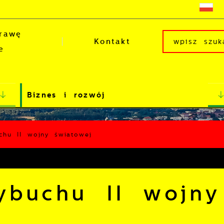
rawę
Kontakt
e
Biznes i rozwój
chu II wojny światowej
ybuchu II wojny