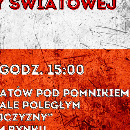
stawienia
zanujemy Twoją prywatność. Możesz zmienić ustawienia
ookies lub zaakceptować je wszystkie. W dowolnym
omencie możesz dokonać zmiany swoich ustawień.