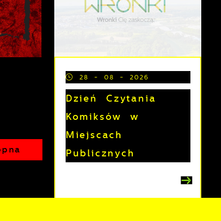
28 - 08 - 2026
Dzień Czytania
Komiksów w
Miejscach
ępna
Publicznych