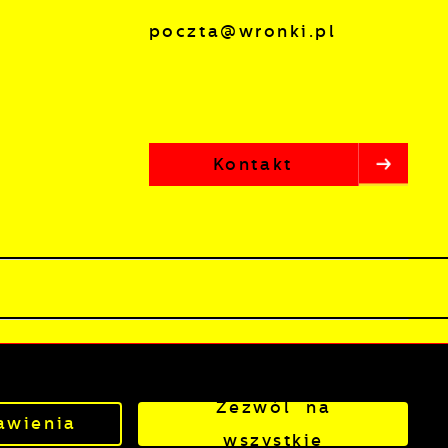
poczta@wronki.pl
Kontakt
lista
Odwiedzin: 3806785
Online: 234
Zezwól na
awienia
owered by
2ClickPortal®
- Portale nowej generacji
wszystkie