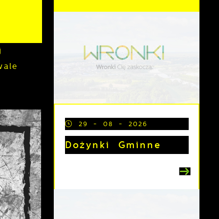
j
wale
29 - 08 - 2026
Dożynki Gminne