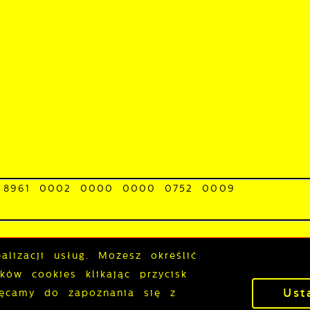
połecznościowych.
 8961 0002 0000 0000 0752 0009
0-BACGE-22
stępności
Polityka prywatności
Sygna
lizacji usług. Możesz określić
ów cookies klikając przycisk
Ust
hęcamy do zapoznania się z
P