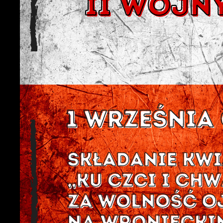
U
S
c
m