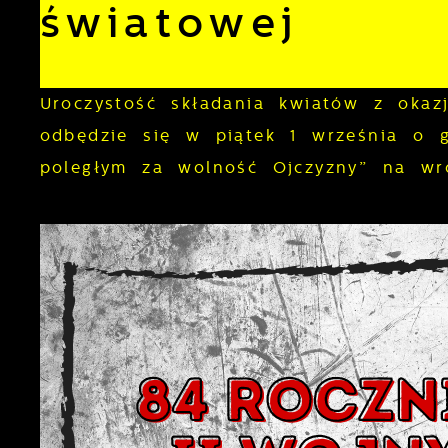
światowej
Uroczystość składania kwiatów z okaz
odbędzie się w piątek 1 września o 
poległym za wolność Ojczyzny” na wr