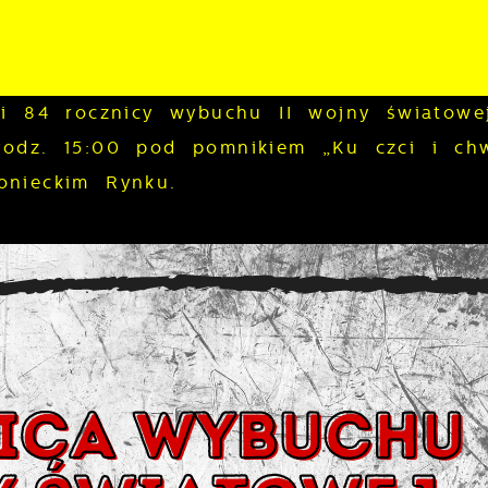
ji 84 rocznicy wybuchu II wojny światowe
godz. 15:00 pod pomnikiem „Ku czci i ch
onieckim Rynku.