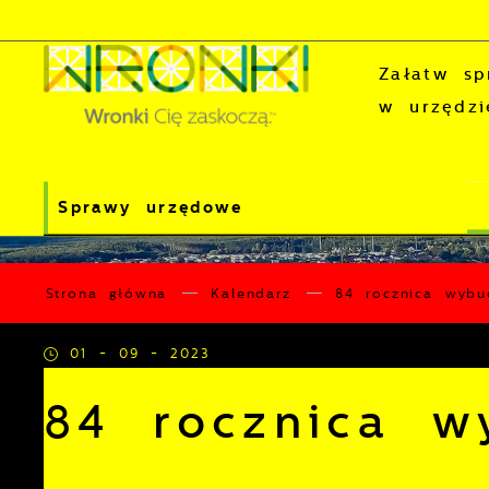
Przejdź do menu.
Przejdź do wyszukiwarki.
Przejdź do treści.
Przejdź do ustawień wielkości czcionki.
Wyłącz wersję kontrastową strony.
Załatw sp
w urzędzi
Sprawy urzędowe
Strona główna
Kalendarz
84 rocznica wybu
01 - 09 - 2023
84 rocznica w