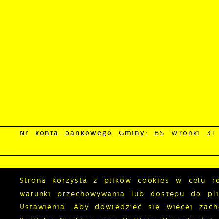
s
Nr konta bankowego Gminy:
BS Wronki 31
Skrzynka do e-Doręczeń:
AE:PL-33251-8635
Mapa serwisu
RSS
Deklaracja do
Strona korzysta z plików cookies w celu rea
warunki przechowywania lub dostępu do plik
Ustawienia. Aby dowiedzieć się więcej zac
Copyright by wronki.pl