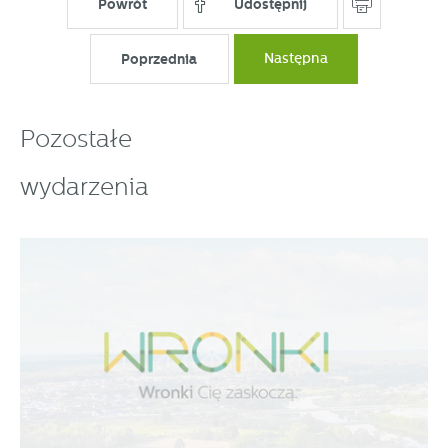
Powrót
Udostępnij
pośredników prezentujących nasze treści w postaci
wiadomości, ofert, komunikatów mediów
Poprzednia
Następna
społecznościowych.
Pozostałe
wydarzenia