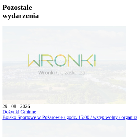
Pozostałe
wydarzenia
29 - 08 - 2026
Dożynki Gminne
Boisko Sportowe w Pożarowie / godz. 15:00 / wstęp wolny / organiz