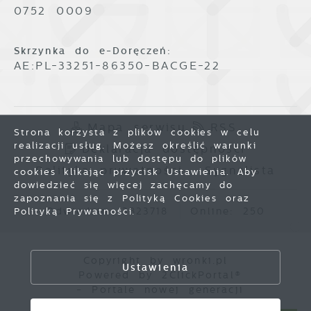
0752 0009
Skrzynka do e-Doręczeń:
AE:PL-33251-86350-BACGE-22
Mapa serwisu
RSS
Strona korzysta z plików cookies w celu
realizacji usług. Możesz określić warunki
Deklaracja dostępności
przechowywania lub dostępu do plików
Polityka prywatności
Sygnalista
cookies klikając przycisk Ustawienia. Aby
dowiedzieć się więcej zachęcamy do
zapoznania się z Polityką Cookies oraz
Odwiedzin: 3823718
Online: 250
Polityką Prywatności.
Zapisz wybrane
Copyright by wronki.pl
Ustawienia
Powered by
2ClickPortal®
Zezwól na wszystkie
- Portale nowej generacji