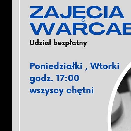
U
S
c
m