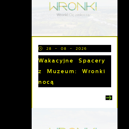
28 - 08 - 2026
Wakacyjne Spacery
z Muzeum: Wronki
nocą