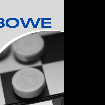
stawienia
zanujemy Twoją prywatność. Możesz zmienić ustawienia
ookies lub zaakceptować je wszystkie. W dowolnym
omencie możesz dokonać zmiany swoich ustawień.