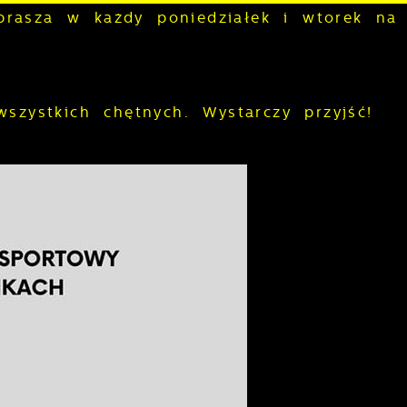
rasza w każdy poniedziałek i wtorek na 
wszystkich chętnych. Wystarczy przyjść!