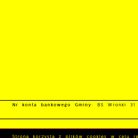
w
p
s
Nr konta bankowego Gminy:
BS Wronki 31
Skrzynka do e-Doręczeń:
AE:PL-33251-8635
Mapa serwisu
RSS
Deklaracja do
Strona korzysta z plików cookies w celu rea