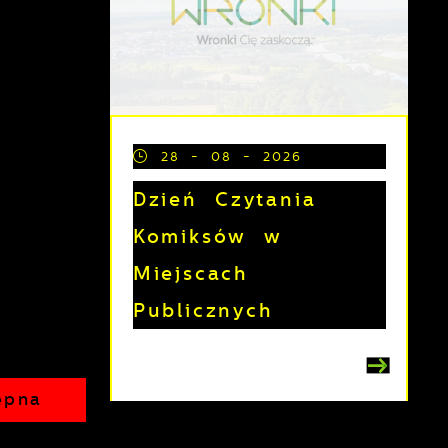
28 - 08 - 2026
Dzień Czytania
Komiksów w
Miejscach
Publicznych
ępna