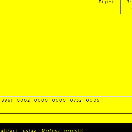
Piątek
7
 charakterze pośredników prezentujących nasze treści w
ostaci wiadomości, ofert, komunikatów mediów
połecznościowych.
 8961 0002 0000 0000 0752 0009
0-BACGE-22
stępności
Polityka prywatności
Sygna
lizacji usług. Możesz określić