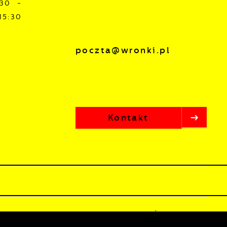
:30 -
15:30
poczta@wronki.pl
Kontakt
lista
Odwiedzin: 3806622
Online: 248