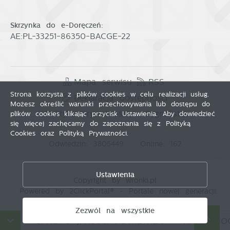
Skrzynka do e-Doręczeń:
AE:PL-33251-86350-BACGE-22
Mapa serwisu
RSS
Strona korzysta z plików cookies w celu realizacji usług.
Deklaracja dostępności
Możesz określić warunki przechowywania lub dostępu do
Polityka prywatności
Sygnalista
plików cookies klikając przycisk Ustawienia. Aby dowiedzieć
się więcej zachęcamy do zapoznania się z Polityką
Cookies oraz Polityką Prywatności.
Odwiedzin: 3805449
Online: 162
Zapisz wybrane
Ustawienia
Copyright by wronki.pl
Zezwól na wszystkie
Powered by
2ClickPortal®
- Portale nowej generacji
Zezwól na wszystkie
W
DANE O JAKOŚCI POWIETRZA
HARMONOGR