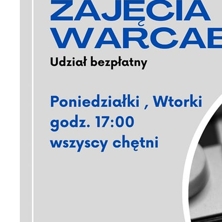
U
S
z
z