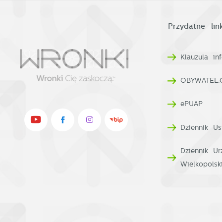
na
A
T
Przydatne link
C
W
w
Klauzula i
o
n
OBYWATEL.
R
u
D
z
ePUAP
i
d
Dziennik Us
P
W
n
Dziennik U
d
p
Wielkopolsk
p
p
k