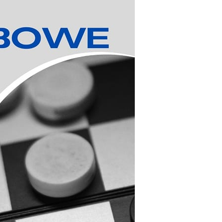
stawienia
zanujemy Twoją prywatność. Możesz zmienić ustawienia cookies lub
aakceptować je wszystkie. W dowolnym momencie możesz dokonać
miany swoich ustawień.