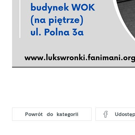
N
N
i
n
P
W
m
w
m
F
T
w
f
D
W
Powrót
do kategorii
Udostęp
k
T
p
A