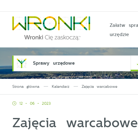
Przejdź do menu.
Przejdź do wyszukiwarki.
Przejdź do treści.
Przejdź do ustawień wielkości czcionki.
Włącz wersję kontrastową strony.
Załatw sp
urzędzie
Sprawy urzędowe
Strona główna
Kalendarz
Zajęcia warcabowe
12 - 06 - 2023
Zajęcia warcabowe