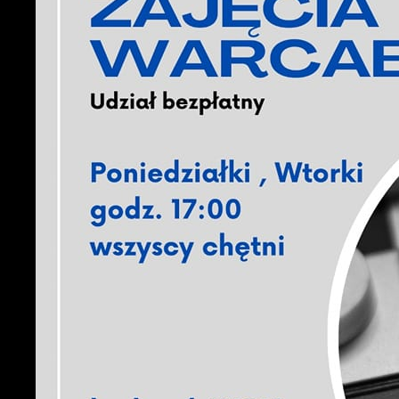
U
S
z
z