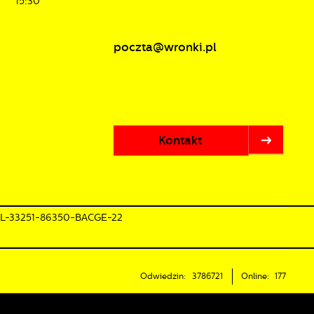
15:30
poczta@wronki.pl
Kontakt
PL-33251-86350-BACGE-22
Odwiedzin: 3786721
Online: 177