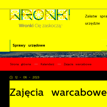
Przejdź do menu.
Przejdź do wyszukiwarki.
Przejdź do treści.
Przejdź do ustawień wielkości czcionki.
Wyłącz wersję kontrastową strony.
Załatw sp
urzędzie
Sprawy urzędowe
Strona główna
Kalendarz
Zajęcia warcabowe
12 - 06 - 2023
Zajęcia warcabowe