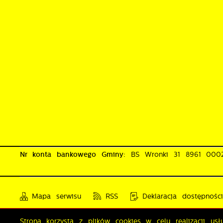
Nr konta bankowego Gminy:
BS Wronki 31 8961 00
Mapa serwisu
RSS
Deklaracja dostępnośc
Strona korzysta z plików cookies w celu realizacji us