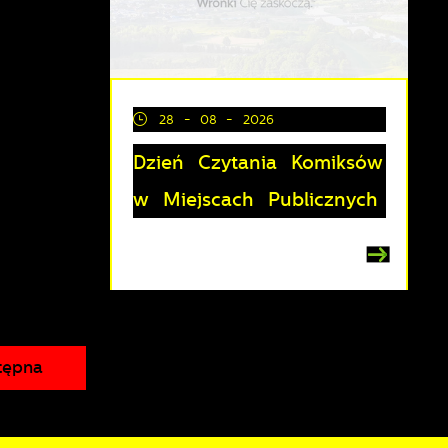
z
28 - 08 - 2026
Dzień Czytania Komiksów
lu
y
w Miejscach Publicznych
tępna
i