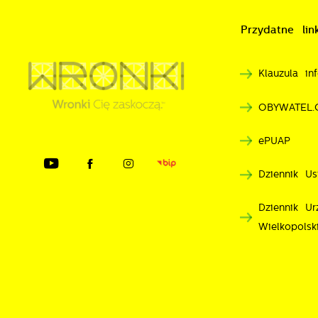
n
A
Przydatne link
T
C
W
Klauzula i
w
o
OBYWATEL.
n
R
u
ePUAP
D
z
i
d
Dziennik Us
P
W
n
Dziennik U
d
Wielkopolsk
p
p
p
k