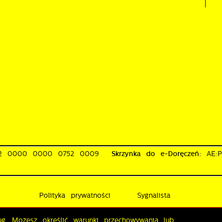
02 0000 0000 0752 0009
Skrzynka do e-Doręczeń:
AE:
i
Polityka prywatności
Sygnalista
ług. Możesz określić warunki przechowywania lub