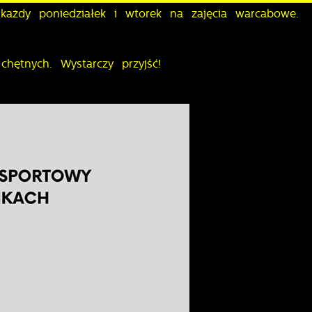
ażdy poniedziałek i wtorek na zajęcia warcabowe.
chętnych. Wystarczy przyjść!