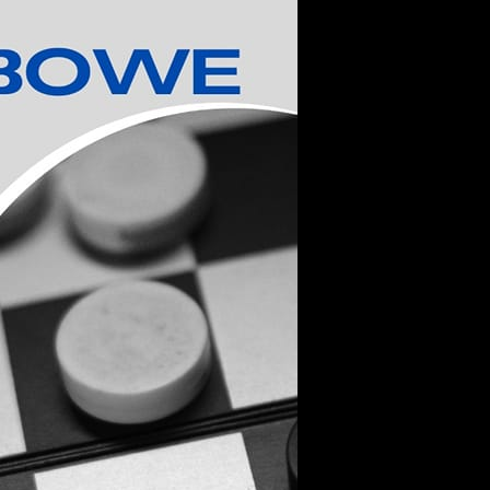
stawienia
zanujemy Twoją prywatność. Możesz zmienić ustawienia cookies lub
aakceptować je wszystkie. W dowolnym momencie możesz dokonać
miany swoich ustawień.