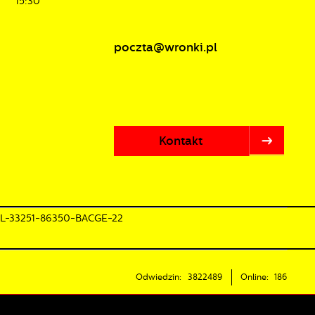
15:30
poczta@wronki.pl
Kontakt
PL-33251-86350-BACGE-22
Odwiedzin: 3822489
Online: 186