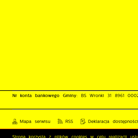
Nr konta bankowego Gminy:
BS Wronki 31 8961 00
Mapa serwisu
RSS
Deklaracja dostępnośc
Strona korzysta z plików cookies w celu realizacji us