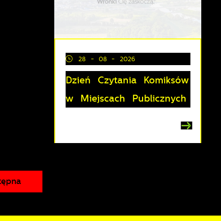
z
28 - 08 - 2026
Dzień Czytania Komiksów
lu
y
w Miejscach Publicznych
tępna
i