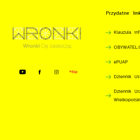
n
A
Przydatne link
T
C
W
Klauzula i
w
o
OBYWATEL.
n
R
u
ePUAP
D
z
i
d
Dziennik Us
P
W
n
Dziennik U
d
Wielkopolsk
p
p
p
k