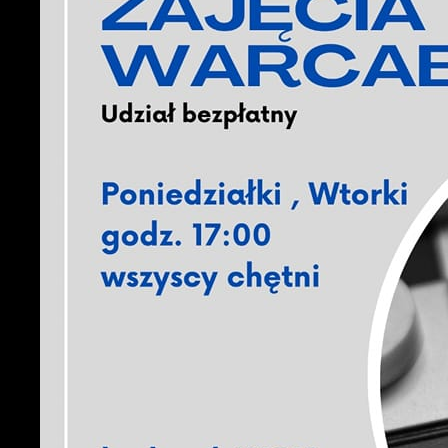
U
S
z
z