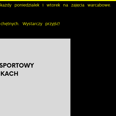
ażdy poniedziałek i wtorek na zajęcia warcabowe.
chętnych. Wystarczy przyjść!