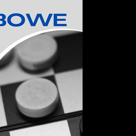
stawienia
zanujemy Twoją prywatność. Możesz zmienić ustawienia cookies lub
aakceptować je wszystkie. W dowolnym momencie możesz dokonać
miany swoich ustawień.