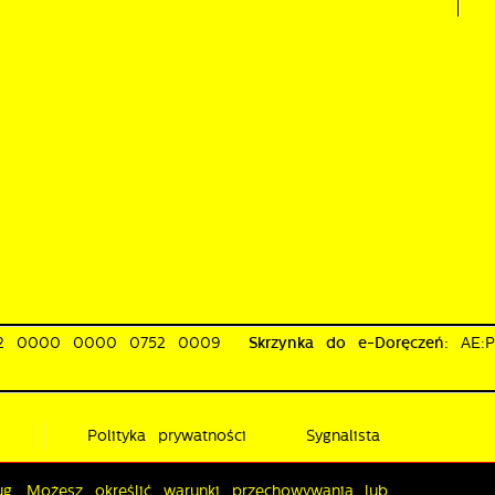
02 0000 0000 0752 0009
Skrzynka do e-Doręczeń:
AE:
i
Polityka prywatności
Sygnalista
ług. Możesz określić warunki przechowywania lub