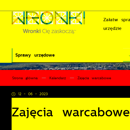
Przejdź do menu.
Przejdź do wyszukiwarki.
Przejdź do treści.
Przejdź do ustawień wielkości czcionki.
Wyłącz wersję kontrastową strony.
Załatw sp
urzędzie
Sprawy urzędowe
Strona główna
Kalendarz
Zajęcia warcabowe
12 - 06 - 2023
Zajęcia warcabowe