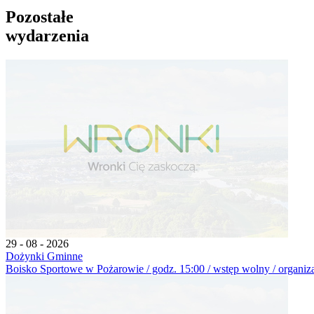
Pozostałe
wydarzenia
29 - 08 - 2026
Dożynki Gminne
Boisko Sportowe w Pożarowie / godz. 15:00 / wstęp wolny / organiz