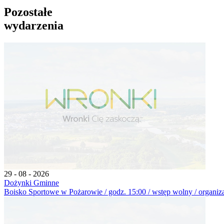
Pozostałe
wydarzenia
29 - 08 - 2026
Dożynki Gminne
Boisko Sportowe w Pożarowie / godz. 15:00 / wstęp wolny / organiz