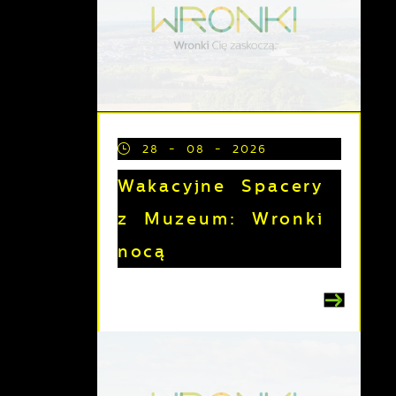
28 - 08 - 2026
Wakacyjne Spacery
z Muzeum: Wronki
nocą