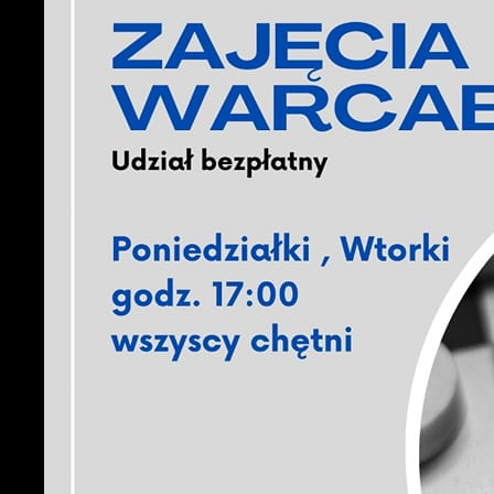
U
S
c
m