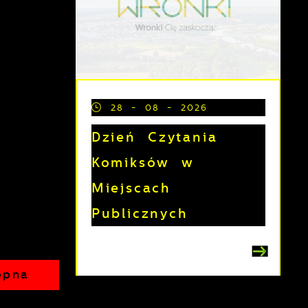
28 - 08 - 2026
Dzień Czytania
Komiksów w
Miejscach
Publicznych
ępna