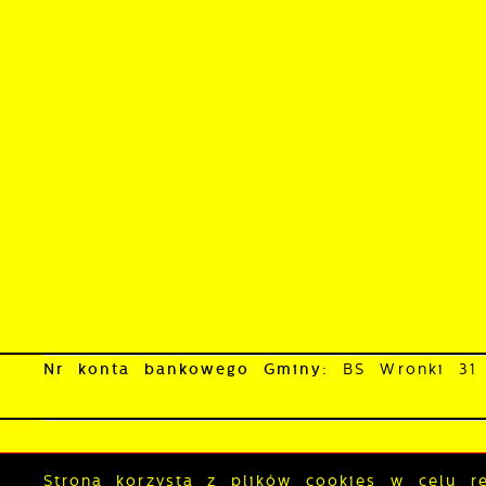
w
p
s
Nr konta bankowego Gminy:
BS Wronki 31
Skrzynka do e-Doręczeń:
AE:PL-33251-8635
Mapa serwisu
RSS
Deklaracja do
Strona korzysta z plików cookies w celu rea