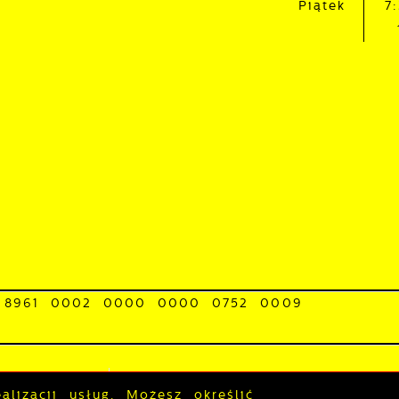
Piątek
7
 charakterze pośredników prezentujących nasze treści w
ostaci wiadomości, ofert, komunikatów mediów
połecznościowych.
 8961 0002 0000 0000 0752 0009
0-BACGE-22
stępności
Polityka prywatności
Sygna
lizacji usług. Możesz określić