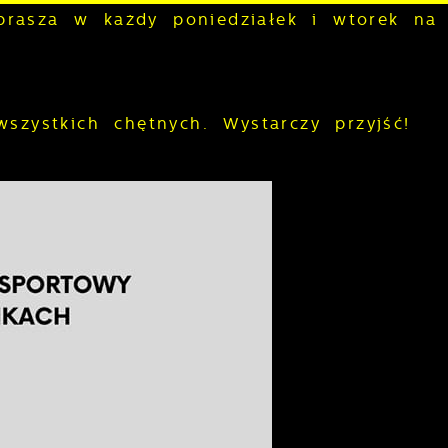
rasza w każdy poniedziałek i wtorek na 
wszystkich chętnych. Wystarczy przyjść!