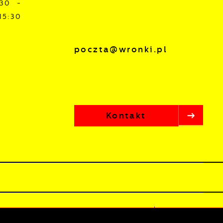
:30 -
15:30
poczta@wronki.pl
Kontakt
lista
Odwiedzin: 3801984
Online: 241