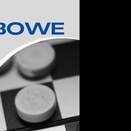
stawienia
zanujemy Twoją prywatność. Możesz zmienić ustawienia
ookies lub zaakceptować je wszystkie. W dowolnym
omencie możesz dokonać zmiany swoich ustawień.