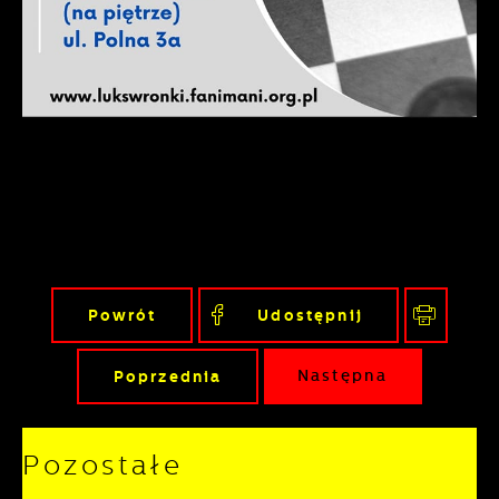
gwarantuje dostępność wszystkich
podstawie analizy Twoich upodobań oraz
funkcjonalności.
Twoich zwyczajów dotyczących
przeglądanej witryny internetowej. Treści
promocyjne mogą pojawić się na stronach
podmiotów trzecich lub firm będących
naszymi partnerami oraz innych
dostawców usług. Firmy te działają w
charakterze pośredników prezentujących
nasze treści w postaci wiadomości, ofert,
komunikatów mediów społecznościowych.
Powrót
Udostępnij
Poprzednia
Następna
Pozostałe