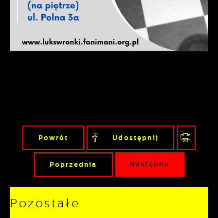
gwarantuje dostępność wszystkich
podstawie analizy Twoich upodobań oraz
funkcjonalności.
Twoich zwyczajów dotyczących
przeglądanej witryny internetowej. Treści
promocyjne mogą pojawić się na stronach
podmiotów trzecich lub firm będących
naszymi partnerami oraz innych
dostawców usług. Firmy te działają w
charakterze pośredników prezentujących
nasze treści w postaci wiadomości, ofert,
komunikatów mediów społecznościowych.
Powrót
Udostępnij
Poprzednia
Następna
Pozostałe