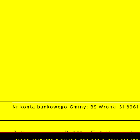
p
o
Nr konta bankowego Gminy:
BS Wronki 31 896
Mapa serwisu
RSS
Deklaracja dos