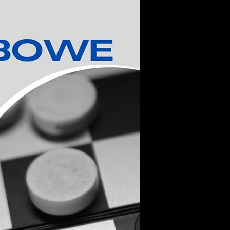
stawienia
zanujemy Twoją prywatność. Możesz zmienić ustawienia
ookies lub zaakceptować je wszystkie. W dowolnym momenci
ożesz dokonać zmiany swoich ustawień.