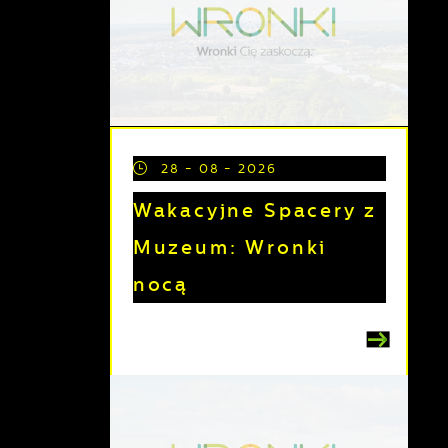
28 - 08 - 2026
Wakacyjne Spacery z
Muzeum: Wronki
nocą
e