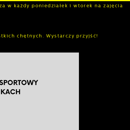
a w każdy poniedziałek i wtorek na zajęcia
stkich chętnych. Wystarczy przyjść!