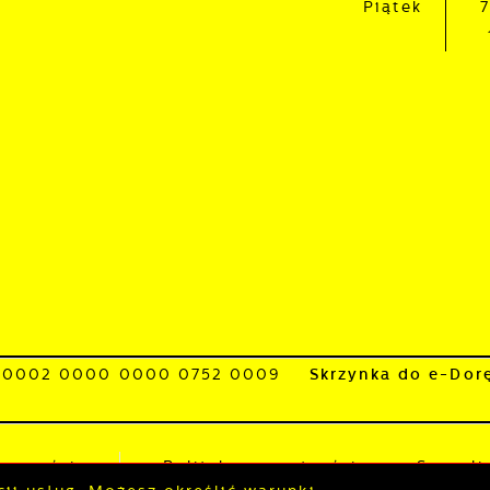
Piątek
7
ośredników prezentujących nasze treści w postaci wiadomości
fert, komunikatów mediów społecznościowych.
1 0002 0000 0000 0752 0009
Skrzynka do e-Dor
tępności
Polityka prywatności
Sygnali