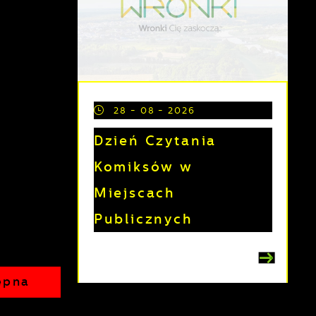
a
28 - 08 - 2026
Dzień Czytania
Komiksów w
Miejscach
Publicznych
h
ępna
t