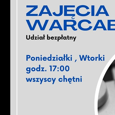
U
S
c
m