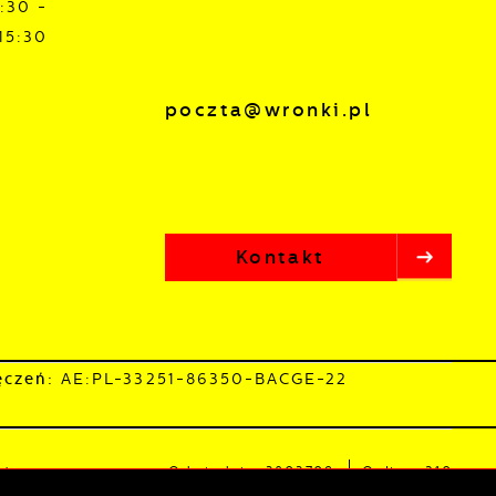
:30 -
,
15:30
poczta@wronki.pl
Kontakt
ęczeń:
AE:PL-33251-86350-BACGE-22
sta
Odwiedzin: 3803709
Online: 210