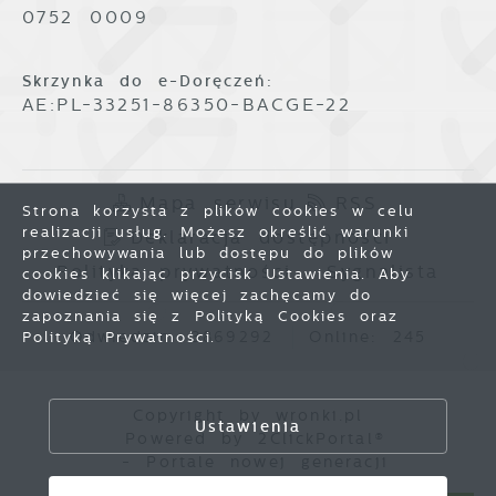
0752 0009
Skrzynka do e-Doręczeń:
AE:PL-33251-86350-BACGE-22
Mapa serwisu
RSS
Strona korzysta z plików cookies w celu
realizacji usług. Możesz określić warunki
Deklaracja dostępności
przechowywania lub dostępu do plików
Polityka prywatności
Sygnalista
cookies klikając przycisk Ustawienia. Aby
dowiedzieć się więcej zachęcamy do
zapoznania się z Polityką Cookies oraz
Odwiedzin: 3869292
Online: 245
Polityką Prywatności.
Zapisz wybrane
Copyright by wronki.pl
Ustawienia
Powered by
2ClickPortal®
Zezwól na wszystkie
- Portale nowej generacji