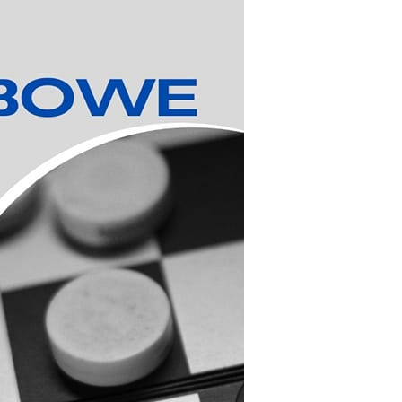
stawienia
zanujemy Twoją prywatność. Możesz zmienić ustawienia
ookies lub zaakceptować je wszystkie. W dowolnym momencie
ożesz dokonać zmiany swoich ustawień.