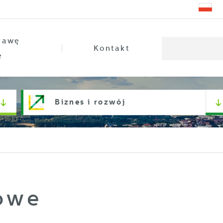
rawę
Kontakt
e
Biznes i rozwój
owe