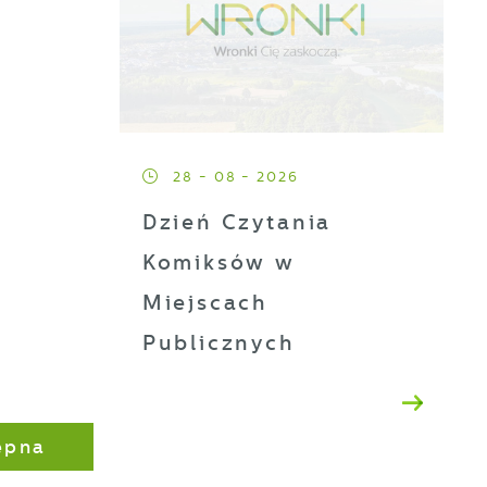
a
28 - 08 - 2026
Dzień Czytania
ji
Komiksów w
Miejscach
Publicznych
h
t
ępna