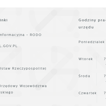
yrażenie zgody na funkcjonalne i personalizacyjne pliki cooki
nalityczne
warantuje dostępność większej ilości funkcji na stronie.
nalityczne pliki cookies pomagają nam rozwijać się i
ostosowywać do Twoich potrzeb.
inki
Godziny pra
urzędu
ookies analityczne pozwalają na uzyskanie informacji w
ięcej
informacyjna - RODO
akresie wykorzystywania witryny internetowej, miejsca oraz
zęstotliwości, z jaką odwiedzane są nasze serwisy www. Dane
Poniedziałek
L.GOV.PL
ozwalają nam na ocenę naszych serwisów internetowych pod
eklamowe
zględem ich popularności wśród użytkowników. Zgromadzone
zięki reklamowym plikom cookies prezentujemy Ci najciekaws
nformacje są przetwarzane w formie zanonimizowanej.
Wtorek
7
nformacje i aktualności na stronach naszych partnerów.
yrażenie zgody na analityczne pliki cookies gwarantuje
ostępność wszystkich funkcjonalności.
Ustaw Rzeczypospolitej
romocyjne pliki cookies służą do prezentowania Ci naszych
ięcej
Środa
7
omunikatów na podstawie analizy Twoich upodobań oraz
woich zwyczajów dotyczących przeglądanej witryny
 Urzędowy Województwa
nternetowej. Treści promocyjne mogą pojawić się na stronach
lskiego
odmiotów trzecich lub firm będących naszymi partnerami oraz
Czwartek
7
nnych dostawców usług. Firmy te działają w charakterze
ośredników prezentujących nasze treści w postaci wiadomości