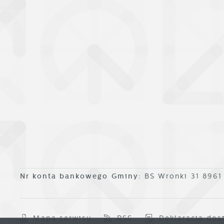
o
Nr konta bankowego Gminy:
BS Wronki 31 896
Mapa serwisu
RSS
Deklaracja dos