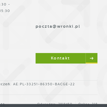
:30 -
15:30
poczta@wronki.pl
Kontakt
ęczeń:
AE:PL-33251-86350-BACGE-22
sta
Odwiedzin: 3818450
Online: 318