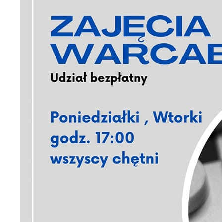
U
S
c
m