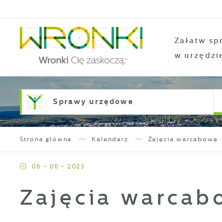
Przejdź do menu.
Przejdź do wyszukiwarki.
Przejdź do treści.
Przejdź do ustawień wielkości czcionki.
Włącz wersję kontrastową strony.
Załatw sp
w urzędzi
Sprawy urzędowe
Strona główna
Kalendarz
Zajęcia warcabowe
06 - 06 - 2023
Zajęcia warcab