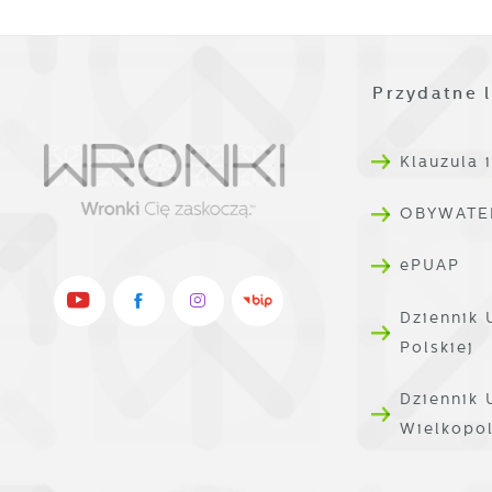
W
A
g
A
d
Przydatne l
C
W
Klauzula 
z
c
OBYWATE
p
R
w
D
i
ePUAP
i
W
d
Dziennik 
P
W
Polskiej
k
T
Dziennik
i
Wielkopo
p
i
p