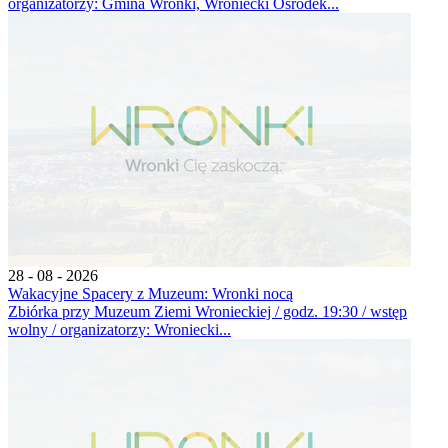
organizatorzy: Gmina Wronki, Wroniecki Ośrodek...
28 - 08 - 2026
Wakacyjne Spacery z Muzeum: Wronki nocą
Zbiórka przy Muzeum Ziemi Wronieckiej / godz. 19:30 / wstęp
wolny / organizatorzy: Wroniecki...