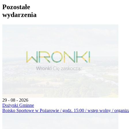
Pozostałe
wydarzenia
29 - 08 - 2026
Dożynki Gminne
Boisko Sportowe w Pożarowie / godz. 15:00 / wstęp wolny / organiz