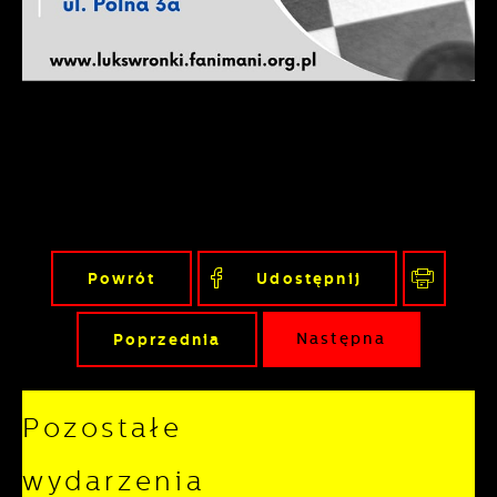
pojawić się na stronach podmiotów trzecich
lub firm będących naszymi partnerami oraz
innych dostawców usług. Firmy te działają w
charakterze pośredników prezentujących
nasze treści w postaci wiadomości, ofert,
komunikatów mediów społecznościowych.
Powrót
Udostępnij
Poprzednia
Następna
Pozostałe
wydarzenia