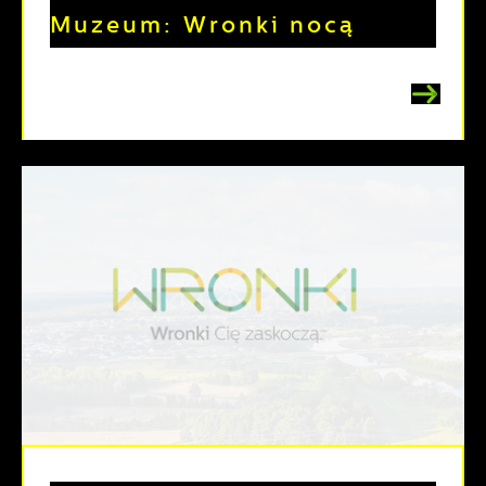
Muzeum: Wronki nocą