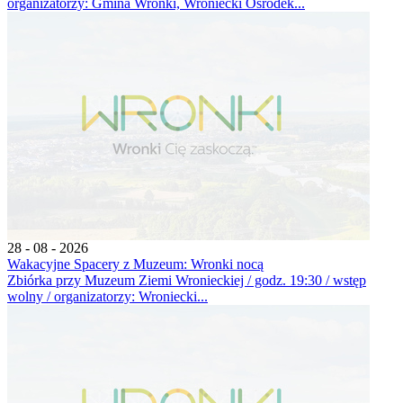
organizatorzy: Gmina Wronki, Wroniecki Ośrodek...
28 - 08 - 2026
Wakacyjne Spacery z Muzeum: Wronki nocą
Zbiórka przy Muzeum Ziemi Wronieckiej / godz. 19:30 / wstęp
wolny / organizatorzy: Wroniecki...