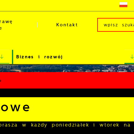
rawę
Kontakt
e
Biznes i rozwój
e
bowe
rasza w każdy poniedziałek i wtorek na 