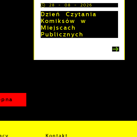
28 - 08 - 2026
Dzień Czytania
Komiksów w
Miejscach
Publicznych
ępna
z
acy
Kontakt