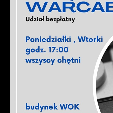
U
S
c
m
N
N
f
k