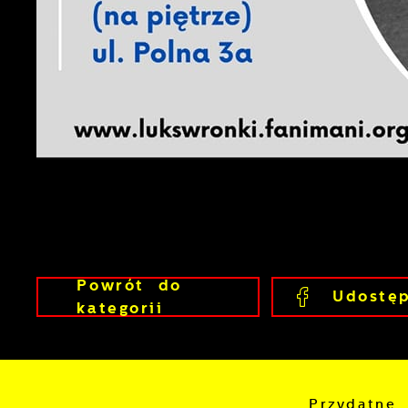
P
W
d
p
f
k
F
T
z
p
p
D
W
k
p
p
p
A
w
Powrót
do
Udostęp
A
kategorii
d
C
W
z
c
D
Przydatne 