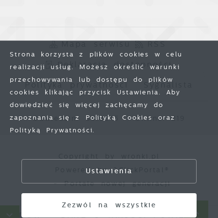
Mapa serwisu
RSS
Strona korzysta z plików cookies w celu
Deklaracja dostępności
realizacji usług. Możesz określić warunki
przechowywania lub dostępu do plików
Polityka prywatności
Sygnalista
cookies klikając przycisk Ustawienia. Aby
dowiedzieć się więcej zachęcamy do
zapoznania się z Polityką Cookies oraz
Odwiedzin: 3819845
Online: 219
Polityką Prywatności.
Zapisz wybrane
Copyright by wronki.pl
Powered by
2ClickPortal®
Ustawienia
Zezwól na wszystkie
- Portale nowej generacji
Zezwól na wszystkie
PADÓW
DANE O JAKOŚCI POWIETRZA