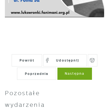
gwarantuje dostępność wszystkich
Twoich zwyczajów dotyczących przeglądanej
funkcjonalności.
witryny internetowej. Treści promocyjne
mogą pojawić się na stronach podmiotów
trzecich lub firm będących naszymi
partnerami oraz innych dostawców usług.
Firmy te działają w charakterze
pośredników prezentujących nasze treści w
postaci wiadomości, ofert, komunikatów
mediów społecznościowych.
Powrót
Udostępnij
Poprzednia
Następna
Pozostałe
wydarzenia