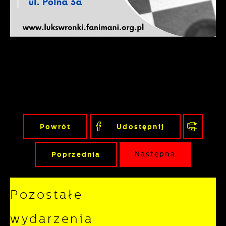
pojawić się na stronach podmiotów trzecich
lub firm będących naszymi partnerami oraz
innych dostawców usług. Firmy te działają w
charakterze pośredników prezentujących
nasze treści w postaci wiadomości, ofert,
komunikatów mediów społecznościowych.
Powrót
Udostępnij
Poprzednia
Następna
Pozostałe
wydarzenia