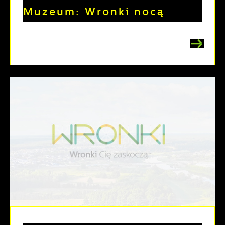
Muzeum: Wronki nocą