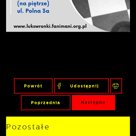
gwarantuje dostępność wszystkich
podstawie analizy Twoich upodobań oraz
funkcjonalności.
Twoich zwyczajów dotyczących
przeglądanej witryny internetowej. Treści
promocyjne mogą pojawić się na stronach
podmiotów trzecich lub firm będących
naszymi partnerami oraz innych
dostawców usług. Firmy te działają w
charakterze pośredników prezentujących
nasze treści w postaci wiadomości, ofert,
komunikatów mediów społecznościowych.
Powrót
Udostępnij
Poprzednia
Następna
Pozostałe