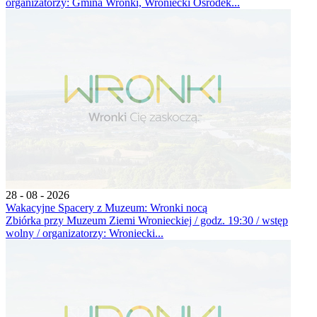
organizatorzy: Gmina Wronki, Wroniecki Ośrodek...
28 - 08 - 2026
Wakacyjne Spacery z Muzeum: Wronki nocą
Zbiórka przy Muzeum Ziemi Wronieckiej / godz. 19:30 / wstęp
wolny / organizatorzy: Wroniecki...