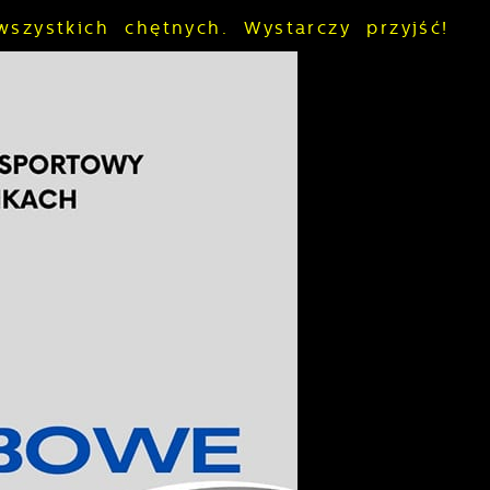
wszystkich chętnych. Wystarczy przyjść!