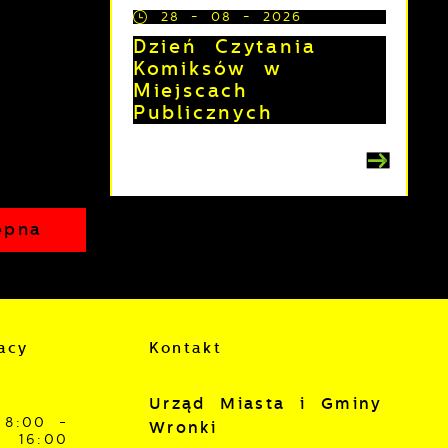
28 - 08 - 2026
Dzień Czytania
Komiksów w
Miejscach
Publicznych
z
ępna
acy
Kontakt
j
mi
ą
Urząd Miasta i Gminy
8:00 -
Wronki
16:00