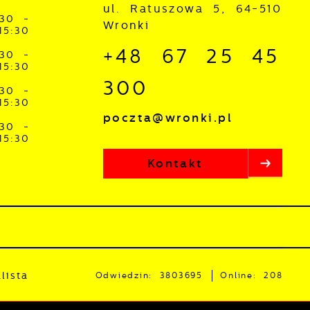
ul. Ratuszowa 5, 64-510
:30 -
Wronki
15:30
+48 67 25 45
:30 -
15:30
300
:30 -
15:30
poczta@wronki.pl
:30 -
15:30
Kontakt
lista
Odwiedzin: 3803695
Online: 208