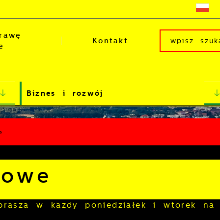
rawę
Kontakt
e
Biznes i rozwój
e
bowe
rasza w każdy poniedziałek i wtorek na 