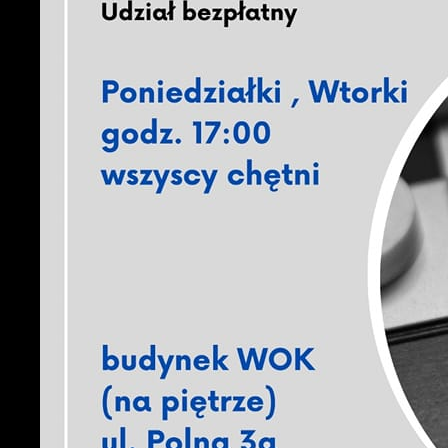
U
S
c
m
N
N
f
k
P
W
d
p
f
k
F
T
z
p
p