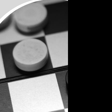
stawienia
zanujemy Twoją prywatność. Możesz zmienić ustawienia
ookies lub zaakceptować je wszystkie. W dowolnym
omencie możesz dokonać zmiany swoich ustawień.
iezbędne
iezbędne pliki cookies służą do prawidłowego
unkcjonowania strony internetowej i umożliwiają Ci
omfortowe korzystanie z oferowanych przez nas usług.
liki cookies odpowiadają na podejmowane przez Ciebie
ięcej
ziałania w celu m.in. dostosowania Twoich ustawień
referencji prywatności, logowania czy wypełniania
ormularzy. Dzięki plikom cookies strona, z której
orzystasz, może działać bez zakłóceń.
unkcjonalne i personalizacyjne
ego typu pliki cookies umożliwiają stronie internetowej
apamiętanie wprowadzonych przez Ciebie ustawień oraz
ersonalizację określonych funkcjonalności czy
Zapisz wybrane
rezentowanych treści.