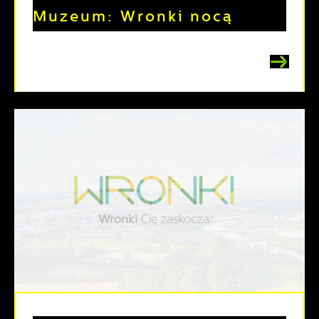
Muzeum: Wronki nocą