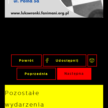
pojawić się na stronach podmiotów trzecich
lub firm będących naszymi partnerami oraz
innych dostawców usług. Firmy te działają w
charakterze pośredników prezentujących
nasze treści w postaci wiadomości, ofert,
komunikatów mediów społecznościowych.
Powrót
Udostępnij
Poprzednia
Następna
Pozostałe
wydarzenia