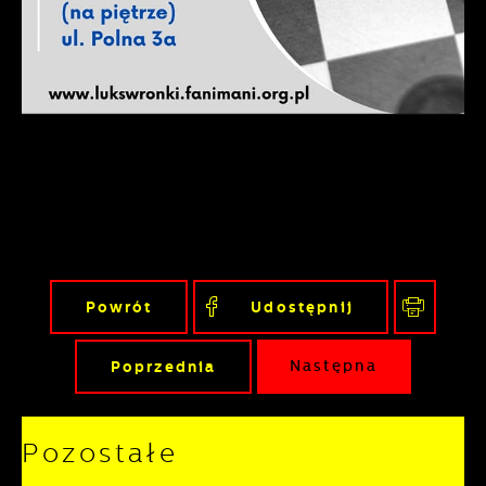
gwarantuje dostępność wszystkich
podstawie analizy Twoich upodobań oraz
funkcjonalności.
Twoich zwyczajów dotyczących
przeglądanej witryny internetowej. Treści
promocyjne mogą pojawić się na stronach
podmiotów trzecich lub firm będących
naszymi partnerami oraz innych
dostawców usług. Firmy te działają w
charakterze pośredników prezentujących
nasze treści w postaci wiadomości, ofert,
komunikatów mediów społecznościowych.
Powrót
Udostępnij
Poprzednia
Następna
Pozostałe