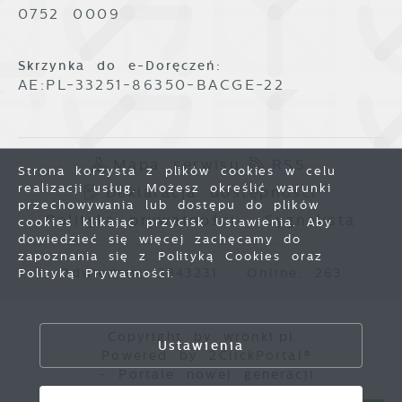
0752 0009
Skrzynka do e-Doręczeń:
AE:PL-33251-86350-BACGE-22
Mapa serwisu
RSS
Strona korzysta z plików cookies w celu
realizacji usług. Możesz określić warunki
Deklaracja dostępności
przechowywania lub dostępu do plików
Polityka prywatności
Sygnalista
cookies klikając przycisk Ustawienia. Aby
dowiedzieć się więcej zachęcamy do
zapoznania się z Polityką Cookies oraz
Odwiedzin: 3843231
Online: 263
Polityką Prywatności.
Zapisz wybrane
Copyright by wronki.pl
Ustawienia
Powered by
2ClickPortal®
Zezwól na wszystkie
- Portale nowej generacji