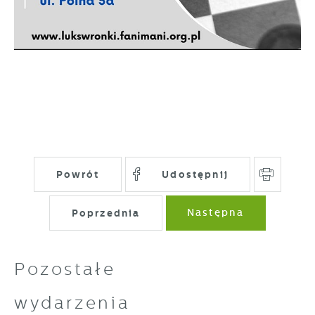
gwarantuje dostępność wszystkich
Twoich zwyczajów dotyczących przeglądanej
funkcjonalności.
witryny internetowej. Treści promocyjne
mogą pojawić się na stronach podmiotów
trzecich lub firm będących naszymi
partnerami oraz innych dostawców usług.
Firmy te działają w charakterze
pośredników prezentujących nasze treści w
postaci wiadomości, ofert, komunikatów
mediów społecznościowych.
Powrót
Udostępnij
Poprzednia
Następna
Pozostałe
wydarzenia