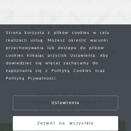
Mapa serwisu
RSS
Strona korzysta z plików cookies w celu
Deklaracja dostępności
realizacji usług. Możesz określić warunki
przechowywania lub dostępu do plików
Polityka prywatności
Sygnalista
cookies klikając przycisk Ustawienia. Aby
dowiedzieć się więcej zachęcamy do
zapoznania się z Polityką Cookies oraz
Odwiedzin: 3777979
Online: 318
Polityką Prywatności.
Zapisz wybrane
Copyright by wronki.pl
Powered by
2ClickPortal®
Ustawienia
Zezwól na wszystkie
- Portale nowej generacji
Zezwól na wszystkie
PADÓW
DANE O JAKOŚCI POWIETRZA