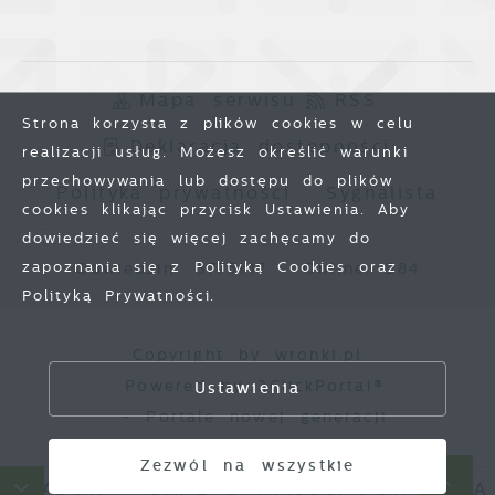
Mapa serwisu
RSS
Strona korzysta z plików cookies w celu
Deklaracja dostępności
realizacji usług. Możesz określić warunki
przechowywania lub dostępu do plików
Polityka prywatności
Sygnalista
cookies klikając przycisk Ustawienia. Aby
dowiedzieć się więcej zachęcamy do
zapoznania się z Polityką Cookies oraz
Odwiedzin: 3775147
Online: 284
Polityką Prywatności.
Zapisz wybrane
Copyright by wronki.pl
Powered by
2ClickPortal®
Ustawienia
Zezwól na wszystkie
- Portale nowej generacji
Zezwól na wszystkie
PADÓW
DANE O JAKOŚCI POWIETRZA