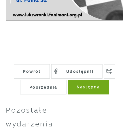
gwarantuje dostępność wszystkich
Twoich zwyczajów dotyczących przeglądanej
funkcjonalności.
witryny internetowej. Treści promocyjne
mogą pojawić się na stronach podmiotów
trzecich lub firm będących naszymi
partnerami oraz innych dostawców usług.
Firmy te działają w charakterze
pośredników prezentujących nasze treści w
postaci wiadomości, ofert, komunikatów
mediów społecznościowych.
Powrót
Udostępnij
Poprzednia
Następna
Pozostałe
wydarzenia