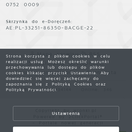
0752 0009
Skrzynka do e-Doręczeń:
AE:PL-33251-86350-BACGE-22
Mapa serwisu
RSS
Strona korzysta z plików cookies w celu
realizacji usług. Możesz określić warunki
Deklaracja dostępności
przechowywania lub dostępu do plików
Polityka prywatności
Sygnalista
cookies klikając przycisk Ustawienia. Aby
dowiedzieć się więcej zachęcamy do
zapoznania się z Polityką Cookies oraz
Odwiedzin: 3834144
Online: 346
Polityką Prywatności.
Zapisz wybrane
Copyright by wronki.pl
Ustawienia
Powered by
2ClickPortal®
Zezwól na wszystkie
- Portale nowej generacji