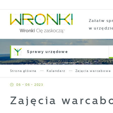
Przejdź do menu.
Przejdź do wyszukiwarki.
Przejdź do treści.
Przejdź do ustawień wielkości czcionki.
Włącz wersję kontrastową strony.
Załatw sp
w urzędzi
Sprawy urzędowe
Strona główna
Kalendarz
Zajęcia warcabowe
06 - 06 - 2023
Zajęcia warcab