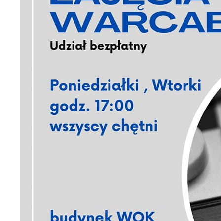
U
S
c
m
N
N
s
o
P
W