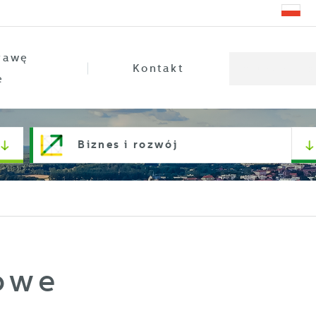
rawę
Kontakt
e
Biznes i rozwój
owe