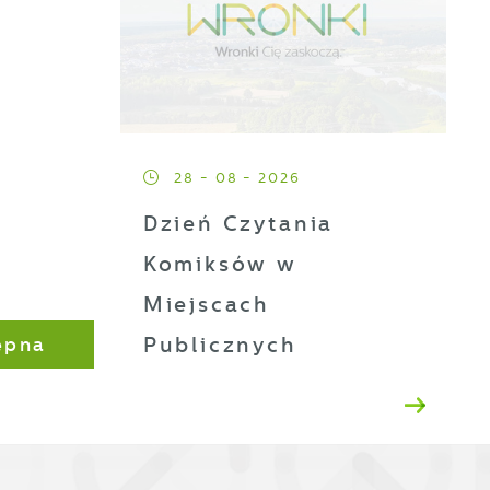
ji
h
28 - 08 - 2026
t
Dzień Czytania
Komiksów w
es
Miejscach
Publicznych
ępna
ze