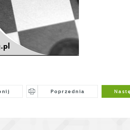
ziałania w celu m.in. dostosowania Twoich ustawień preferenc
rywatności, logowania czy wypełniania formularzy. Dzięki
likom cookies strona, z której korzystasz, może działać bez
unkcjonalne i personalizacyjne
akłóceń.
ego typu pliki cookies umożliwiają stronie internetowej
Zapisz wybrane
apamiętanie wprowadzonych przez Ciebie ustawień oraz
ersonalizację określonych funkcjonalności czy prezentowanyc
Zezwól na wszystkie
reści.
zięki tym plikom cookies możemy zapewnić Ci większy komfor
ięcej
orzystania z funkcjonalności naszej strony poprzez
opasowanie jej do Twoich indywidualnych preferencji.
yrażenie zgody na funkcjonalne i personalizacyjne pliki cooki
nalityczne
warantuje dostępność większej ilości funkcji na stronie.
nalityczne pliki cookies pomagają nam rozwijać się i
pnij
Poprzednia
Nast
ostosowywać do Twoich potrzeb.
ookies analityczne pozwalają na uzyskanie informacji w
ięcej
akresie wykorzystywania witryny internetowej, miejsca oraz
zęstotliwości, z jaką odwiedzane są nasze serwisy www. Dane
ozwalają nam na ocenę naszych serwisów internetowych pod
eklamowe
zględem ich popularności wśród użytkowników. Zgromadzone
zięki reklamowym plikom cookies prezentujemy Ci najciekaws