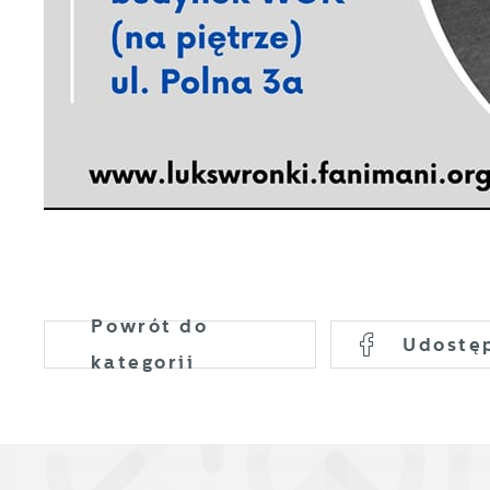
d
p
p
F
z
T
z
p
t
D
W
k
d
W
A
g
A
Powrót
do
Udostę
d
kategorii
C
W
z
c
p
R
w
D