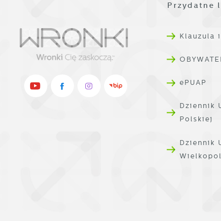
i
Przydatne l
i
W
P
d
W
k
Klauzula 
T
i
OBYWATE
p
i
ePUAP
p
o
Dziennik 
Polskiej
Dziennik
Wielkopo