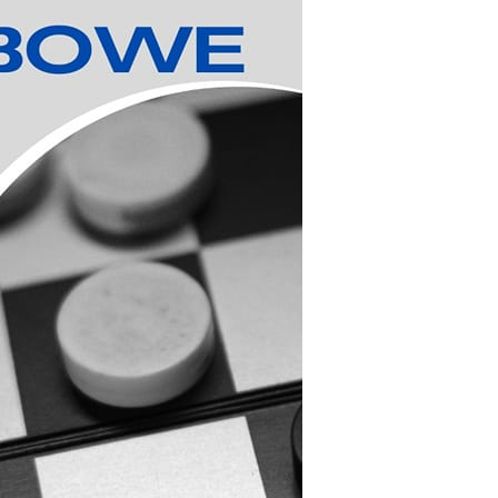
stawienia
zanujemy Twoją prywatność. Możesz zmienić ustawienia
ookies lub zaakceptować je wszystkie. W dowolnym momencie
ożesz dokonać zmiany swoich ustawień.
iezbędne
iezbędne pliki cookies służą do prawidłowego funkcjonowani
trony internetowej i umożliwiają Ci komfortowe korzystanie z
ferowanych przez nas usług.
liki cookies odpowiadają na podejmowane przez Ciebie
ięcej