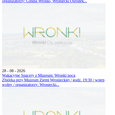
organizatorzy: Gmina Wronki, Wroniecki Ośrodek...
28 - 08 - 2026
Wakacyjne Spacery z Muzeum: Wronki nocą
Zbiórka przy Muzeum Ziemi Wronieckiej / godz. 19:30 / wstęp
wolny / organizatorzy: Wroniecki...